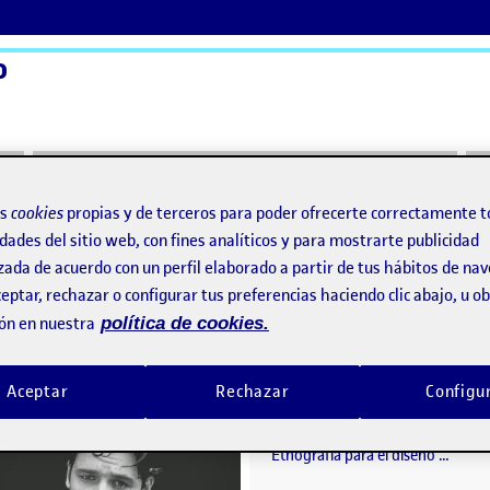
o
ActiFolios
Ay
os
cookies
propias y de terceros para poder ofrecerte correctamente t
dades del sitio web, con fines analíticos y para mostrarte publicidad
zada de acuerdo con un perfil elaborado a partir de tus hábitos de na
eño
eptar, rechazar o configurar tus preferencias haciendo clic abajo, u 
ón en nuestra
política de cookies.
PEC3. Etnografía en el diseño
o por
Publicado por
Aceptar
Rechazar
Configu
Publicado por
Publicado por
Carolina Gómez Alemany
Sergio Herraez Navarro
iseño · Laura Pociello Esmel
Visibilidad:
Fecha de publicación
en PEC3. Etnografía en el diseño
Visibilidad:
Fecha de publicació
21 dicie
Pública
-
22 Dic 2022
-
comentario
Pública
-
21 Dic 2022
-
coment
Etnografía para el diseño …