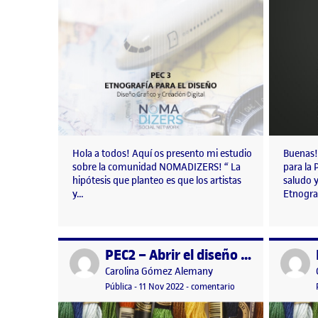
Hola a todos! Aquí os presento mi estudio
Buenas!
sobre la comunidad NOMADIZERS! “ La
para la 
hipótesis que planteo es que los artistas
saludo y
y…
Etnogra
PEC2 – Abrir el diseño a la comunidad – Parte 2
Publicado por
Publicad
Publicado por
Carolina Gómez Alemany
Visibilidad:
Fecha de publicación
11 noviembre, 2022 10:31 pm
en PEC2 – Abrir el dis
Pública
-
11 Nov 2022
-
comentario