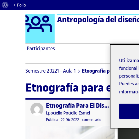
Acerca de WordPress
+ Folio
Logo Ágora
Antropología del diseñ
Saltar al contenido
Participantes
Utilizam
funcionali
Semestre 20221 - Aula 1
Etnografía para el diseño
personali
Etnografía para el dis
Puedes ac
informaci
Etnografía Para El Diseño · Laura Pociello Esmel
Publicado por
Publicad
Publicado por
Lpociello Pociello Esmel
Visibilidad:
Fecha de publicación
23 diciembre, 2022 12:39 am
en Etnografía Para El D
Pública
-
22 Dic 2022
-
comentario