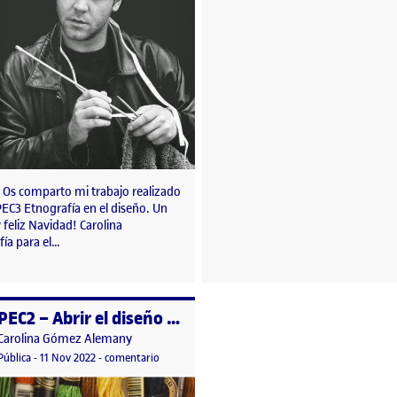
 Os comparto mi trabajo realizado
PEC3 Etnografía en el diseño. Un
 feliz Navidad! Carolina
fía para el…
PEC2 – Abrir el diseño a la comunidad – Parte 1
o por
Publicado por
Carolina Gómez Alemany
eño a la comunidad – Parte 2
Visibilidad:
Fecha de publicación
11 noviembre, 2022 10:32 pm
en PEC2 – Abrir el diseño a la comunidad – Parte 1
Pública
-
11 Nov 2022
-
comentario