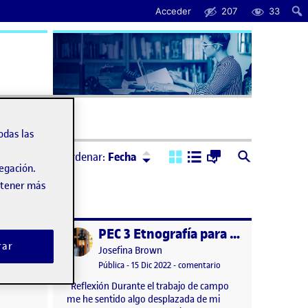
Acceder
207
33
uda
odas las
Ordenar:
Descendente
Ordenar:
Fecha
vegación.
obtener más
PEC 3 – Etnografía para el diseño
PEC 3 Etnografía para el diseño
Publicado por
rar
Publicado por
Josefina Brown
n
mbre, 2022 6:15 pm
en PEC 3 – Etnografía para el diseño
Visibilidad:
Fecha de publicación
17 mayo, 2023 5:26 pm
en PEC 3 Etnografía par
ario
Pública
-
15 Dic 2022
-
comentario
Reflexión Durante el trabajo de campo
me he sentido algo desplazada de mi