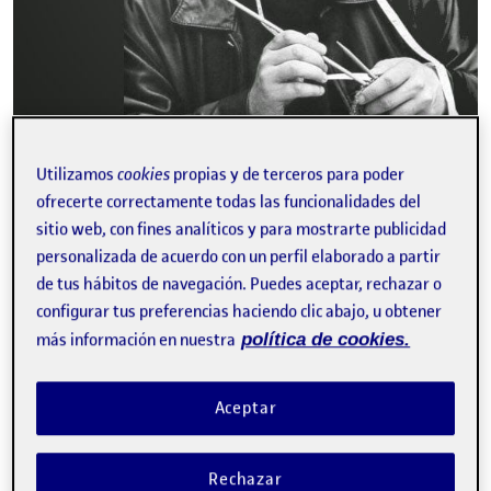
Buenas tardes, A partir de la propuesta de la publicación anterior,
he creado una presentación para la comunidad en cuestión.
Utilizamos
cookies
propias y de terceros para poder
Pocket Needle…
ofrecerte correctamente todas las funcionalidades del
sitio web, con fines analíticos y para mostrarte publicidad
personalizada de acuerdo con un perfil elaborado a partir
PEC4 – Compartir del diseño. Presentación I
de tus hábitos de navegación. Puedes aceptar, rechazar o
Publicado por
configurar tus preferencias haciendo clic abajo, u obtener
Publicado por
Carolina Gómez Alemany
Visibilidad:
Fecha de publicación
25 enero, 2023 11:06 pm
en PEC4 – Compartir del diseño. Pr
Pública
-
25 Ene 2023
-
comentario
más información en nuestra
política de cookies.
Aceptar
Rechazar