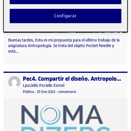
Configurar
Buenas tardes, Esta es mi propuesta para el último trabajo de la
asignatura Antropología. Se trata del objeto Pocket Needle y
está…
Pec4. Compartir el diseño. Antropología del diseño
Publicado por
Publicado por
Lpociello Pociello Esmel
Visibilidad:
Fecha de publicación
en Pec4. Compartir el diseño. Antr
Pública
-
25 Ene 2023
-
comentario