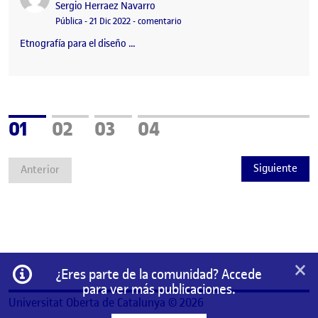
Publicado por
Sergio Herraez Navarro
Visibilidad:
Fecha de publicación
21 diciembre, 2022 6:15 pm
en PEC 3 – Etnografía para el diseño
Pública
-
21 Dic 2022
-
comentario
Etnografía para el diseño …
Página
Página
Página
Página
01
02
03
04
Siguiente
Anterior
×
Información
¿Eres parte de la comunidad? Accede
para ver más publicaciones.
Universitat Oberta de Catalunya © 2026