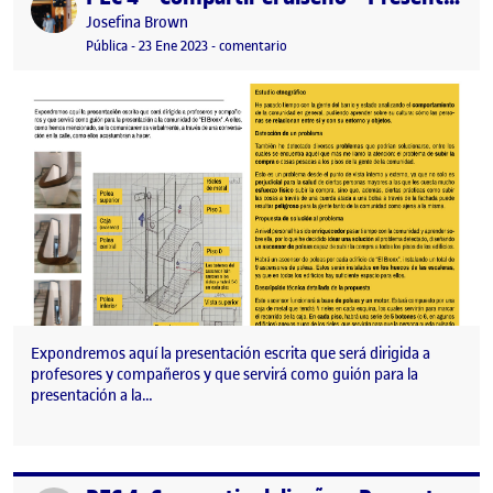
Publicado por
Josefina Brown
Visibilidad:
Fecha de publicación
17 mayo, 2023 5:26 pm
en PEC 4 – Compartir el diseño – P
Pública
-
23 Ene 2023
-
comentario
Expondremos aquí la presentación escrita que será dirigida a
profesores y compañeros y que servirá como guión para la
presentación a la…