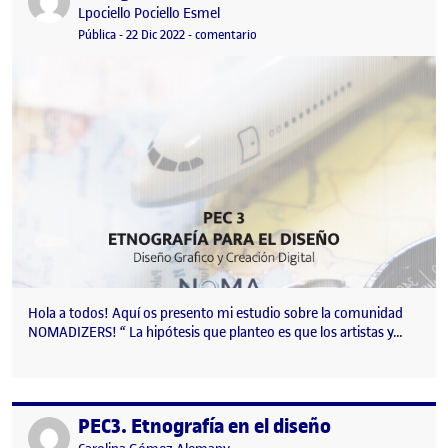
Publicado por
Lpociello Pociello Esmel
Visibilidad:
Fecha de publicación
23 diciembre, 2022 12:39 am
en Etnografía Para El Diseño · Laura
Pública
-
22 Dic 2022
-
comentario
Hola a todos! Aquí os presento mi estudio sobre la comunidad
NOMADIZERS! “ La hipótesis que planteo es que los artistas y…
PEC3. Etnografía en el diseño
Publicado por