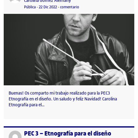
Publicado por
Carolina Gómez Alemany
Visibilidad:
Fecha de publicación
en PEC3. Etnografía en el diseño
Pública
-
22 Dic 2022
-
comentario
Buenas! Os comparto mi trabajo realizado para la PEC3
Etnografía en el diseño. Un saludo y feliz Navidad! Carolina
Etnografía para el…
PEC 3 – Etnografía para el diseño
Publicado por