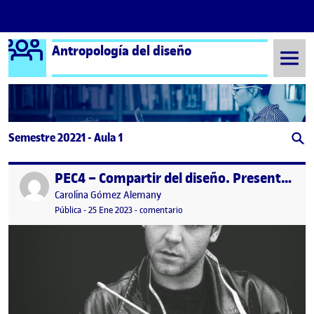
Logo Ágora
Antropología del diseño
Saltar al contenido
Semestre 20221 - Aula 1
PEC4 – Compartir del diseño. Presentación II
Publicado por
Publicado por
Carolina Gómez Alemany
Visibilidad:
Fecha de publicación
en PEC4 – Compartir del diseño. Pre
Pública
-
25 Ene 2023
-
comentario