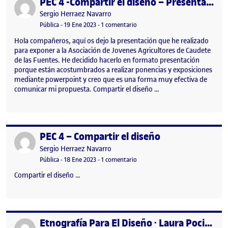
PEC 4 -Compartir el diseño – Presentación
Publicado por
Publicado por
Sergio Herraez Navarro
Visibilidad:
Fecha de publicación
en PEC 4 -Compartir el diseño – P
Pública
-
19 Ene 2023
-
1 comentario
Hola compañeros, aquí os dejo la presentación que he realizado
para exponer a la Asociación de Jovenes Agricultores de Caudete
de las Fuentes. He decidido hacerlo en formato presentación
porque están acostumbrados a realizar ponencias y exposiciones
mediante powerpoint y creo que es una forma muy efectiva de
comunicar mi propuesta. Compartir el diseño …
PEC 4 – Compartir el diseño
Publicado por
Publicado por
Sergio Herraez Navarro
Visibilidad:
Fecha de publicación
18 enero, 2023 8:22 pm
en PEC 4 – Compartir el diseño
Pública
-
18 Ene 2023
-
1 comentario
Compartir el diseño …
Etnografía Para El Diseño · Laura Pociello Esmel
Publicado por