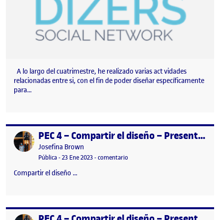
A lo largo del cuatrimestre, he realizado varias act vidades
relacionadas entre si, con el fin de poder diseñar específicamente
para…
PEC 4 – Compartir el diseño – Presentación
Publicado por
Publicado por
Josefina Brown
Visibilidad:
Fecha de publicación
17 mayo, 2023 5:26 pm
en PEC 4 – Compartir el diseño – P
Pública
-
23 Ene 2023
-
comentario
Compartir el diseño …
PEC 4 – Compartir el diseño – Presentación
Publicado por