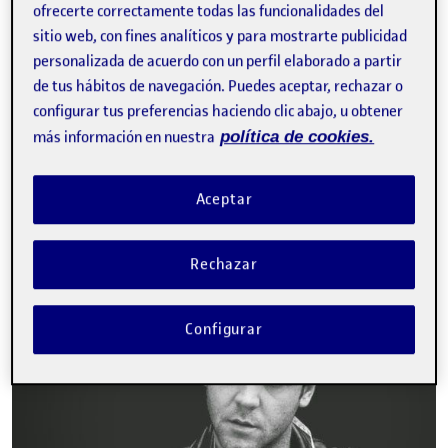
ofrecerte correctamente todas las funcionalidades del
sitio web, con fines analíticos y para mostrarte publicidad
personalizada de acuerdo con un perfil elaborado a partir
de tus hábitos de navegación. Puedes aceptar, rechazar o
configurar tus preferencias haciendo clic abajo, u obtener
más información en nuestra
política de cookies.
Buenas tardes, A partir de la propuesta de la publicación anterior,
Aceptar
he creado una presentación para la comunidad en cuestión.
Pocket Needle…
Rechazar
PEC4 – Compartir del diseño. Presentación I
Publicado por
Configurar
Publicado por
Carolina Gómez Alemany
Visibilidad:
Fecha de publicación
25 enero, 2023 11:06 pm
en PEC4 – Compartir del diseño. Pr
Pública
-
25 Ene 2023
-
comentario