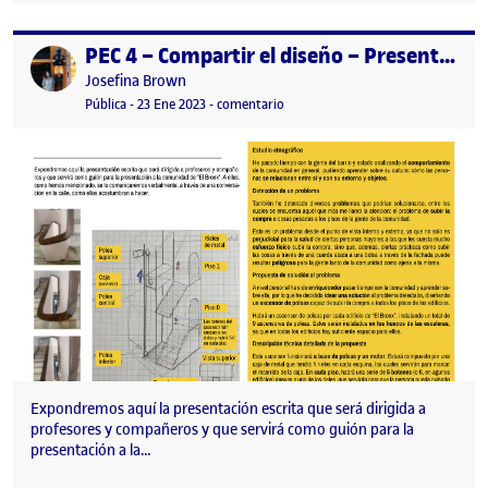
PEC 4 – Compartir el diseño – Presentación
Publicado por
Publicado por
Josefina Brown
Visibilidad:
Fecha de publicación
17 mayo, 2023 5:26 pm
en PEC 4 – Compartir el diseño – P
Pública
-
23 Ene 2023
-
comentario
Expondremos aquí la presentación escrita que será dirigida a
profesores y compañeros y que servirá como guión para la
presentación a la…