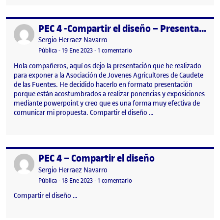
PEC 4 -Compartir el diseño – Presentación
Publicado por
Publicado por
Sergio Herraez Navarro
Visibilidad:
Fecha de publicación
en PEC 4 -Compartir el diseño – P
Pública
-
19 Ene 2023
-
1 comentario
Hola compañeros, aquí os dejo la presentación que he realizado
para exponer a la Asociación de Jovenes Agricultores de Caudete
de las Fuentes. He decidido hacerlo en formato presentación
porque están acostumbrados a realizar ponencias y exposiciones
mediante powerpoint y creo que es una forma muy efectiva de
comunicar mi propuesta. Compartir el diseño …
PEC 4 – Compartir el diseño
Publicado por
Publicado por
Sergio Herraez Navarro
Visibilidad:
Fecha de publicación
18 enero, 2023 8:22 pm
en PEC 4 – Compartir el diseño
Pública
-
18 Ene 2023
-
1 comentario
Compartir el diseño …