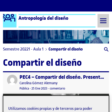
Logo Ágora
Antropología del diseño
Saltar al contenido
Semestre 20221 - Aula 1
Compartir el diseño
Compartir el diseño
PEC4 – Compartir del diseño. Presentación II
Publicado por
Publicado por
Carolina Gómez Alemany
Visibilidad:
Fecha de publicación
en PEC4 – Compartir del diseño. Pre
Pública
-
25 Ene 2023
-
comentario
Utilizamos
cookies
propias y de terceros para poder