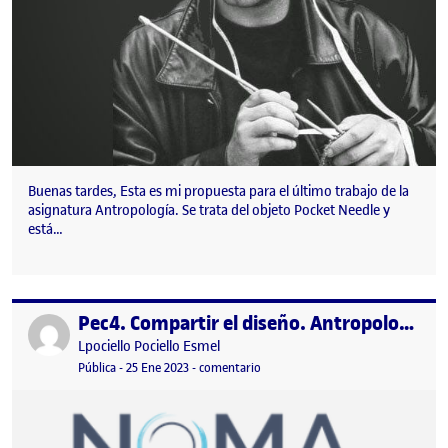
Buenas tardes, Esta es mi propuesta para el último trabajo de la
asignatura Antropología. Se trata del objeto Pocket Needle y
está…
Pec4. Compartir el diseño. Antropología del diseño
Publicado por
Publicado por
Lpociello Pociello Esmel
Visibilidad:
Fecha de publicación
en Pec4. Compartir el diseño. Antr
Pública
-
25 Ene 2023
-
comentario