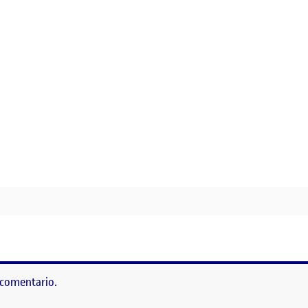
O. PRESENTACIÓN II
 comentario.