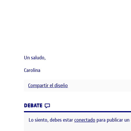
Un saludo,
Carolina
Compartir el diseño
CONTRIBUTION
0
EN PEC4 – COMPARTIR DEL DISEÑ
DEBATE
Lo siento, debes estar
conectado
para publicar un