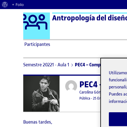
Acerca de WordPress
+ Folio
Logo Ágora
Antropología del diseñ
Saltar al contenido
Participantes
Semestre 20221 - Aula 1
PEC4 – Compartir del diseñ
Utilizam
funcionali
PEC4 – Compa
Publicado por
personali
Publicado por
Carolina Gómez Alemany
Puedes ac
Visibilidad:
Fecha de publicación
Pública
-
25 Ene 2023
-
comenta
informaci
Buenas tardes,