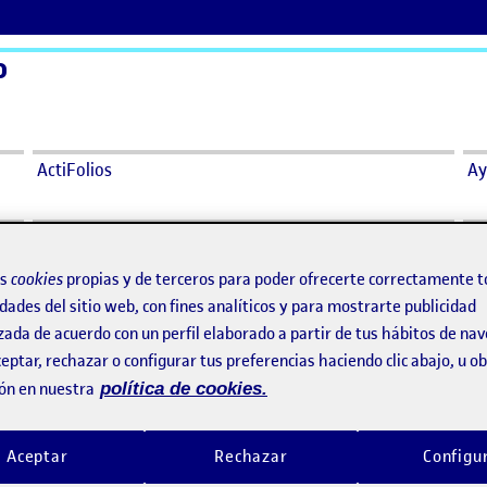
o
ActiFolios
Ay
o. Presentación II
os
cookies
propias y de terceros para poder ofrecerte correctamente t
dades del sitio web, con fines analíticos y para mostrarte publicidad
rtir del diseño. Presentación II
zada de acuerdo con un perfil elaborado a partir de tus hábitos de na
eptar, rechazar o configurar tus preferencias haciendo clic abajo, u 
en PEC4 – Compartir del diseño. Presentación II
rio
ón en nuestra
política de cookies.
Aceptar
Rechazar
Configu