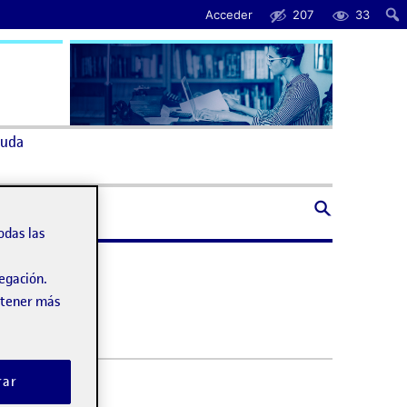
Acceder
207
33
uda
odas las
vegación.
obtener más
rar