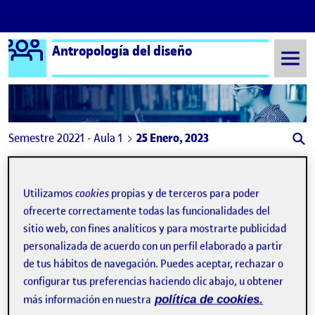
Logo Ágora
Antropología del diseño
Saltar al contenido
Semestre 20221 - Aula 1
25 Enero, 2023
25 Enero, 2023
Utilizamos
cookies
propias y de terceros para poder
ofrecerte correctamente todas las funcionalidades del
PEC4 – Compartir del diseño. Presentación II
Publicado por
sitio web, con fines analíticos y para mostrarte publicidad
Publicado por
Carolina Gómez Alemany
personalizada de acuerdo con un perfil elaborado a partir
Visibilidad:
Fecha de publicación
en PEC4 – Compartir del diseño. Pre
Pública
-
25 Ene 2023
-
comentario
de tus hábitos de navegación. Puedes aceptar, rechazar o
configurar tus preferencias haciendo clic abajo, u obtener
más información en nuestra
política de cookies.