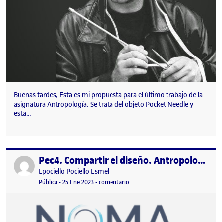
Buenas tardes, Esta es mi propuesta para el último trabajo de la
asignatura Antropología. Se trata del objeto Pocket Needle y
está…
Pec4. Compartir el diseño. Antropología del diseño
Publicado por
Publicado por
Lpociello Pociello Esmel
Visibilidad:
Fecha de publicación
en Pec4. Compartir el diseño. Antr
Pública
-
25 Ene 2023
-
comentario