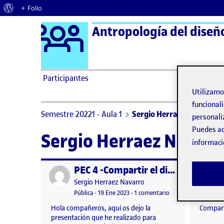
Acerca de WordPress
+ Folio
Logo Ágora
Antropología del diseñ
Saltar al contenido
Participantes
Utilizam
funcionali
Semestre 20221 - Aula 1
Sergio Herraez Navarro
personali
Puedes ac
Sergio Herraez Navarr
informaci
PEC 4 -Compartir el diseño – Presentación
Publicado por
Publicad
Publicado por
Sergio Herraez Navarro
Visibilidad:
Fecha de publicación
en PEC 4 -Compartir 
Pública
-
19 Ene 2023
-
1 comentario
Hola compañeros, aquí os dejo la
Compart
presentación que he realizado para