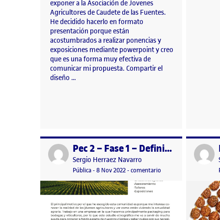
exponer a la Asociación de Jovenes
Agricultores de Caudete de las Fuentes.
He decidido hacerlo en formato
presentación porque están
acostumbrados a realizar ponencias y
exposiciones mediante powerpoint y creo
que es una forma muy efectiva de
comunicar mi propuesta. Compartir el
diseño …
Pec 2 – Fase 1 – Definición de la comunidad
Publicado por
Publicad
Publicado por
Sergio Herraez Navarro
Visibilidad:
Fecha de publicación
8 noviembre, 2022 6:56 pm
en Pec 2 – Fase 1 – De
Pública
-
8 Nov 2022
-
comentario