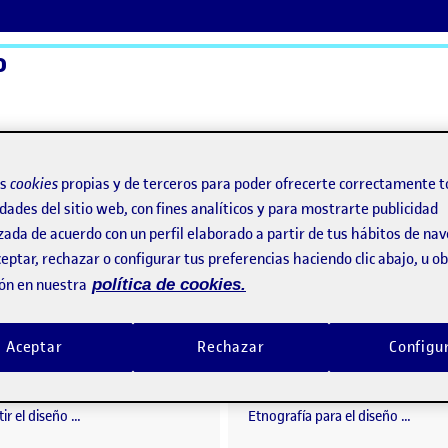
o
ActiFolios
Ay
os
cookies
propias y de terceros para poder ofrecerte correctamente t
dades del sitio web, con fines analíticos y para mostrarte publicidad
zada de acuerdo con un perfil elaborado a partir de tus hábitos de na
eptar, rechazar o configurar tus preferencias haciendo clic abajo, u 
o
ón en nuestra
política de cookies.
PEC 4 – Compartir el diseño
o por
Publicado por
Aceptar
Rechazar
Configu
Publicado por
Publicado por
Sergio Herraez Navarro
Sergio Herraez Navarro
el diseño – Presentación
Visibilidad:
Fecha de publicación
18 enero, 2023 8:22 pm
en PEC 4 – Compartir el diseño
Visibilidad:
Fecha de publicació
21 dicie
Pública
-
18 Ene 2023
-
1 comentario
Pública
-
21 Dic 2022
-
coment
ir el diseño …
Etnografía para el diseño …