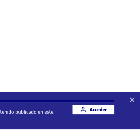
×
Acceder
ntenido publicado en este
 este espacio es responsabilidad de su autor/a.