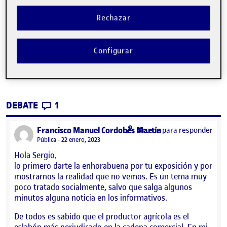
Agricultores de Caudete de las Fuentes. He decidido hacerlo
en formato presentación porque están acostumbrados a
Rechazar
realizar ponencias y exposiciones mediante powerpoint y
creo que es una forma muy efectiva de comunicar mi
propuesta.
Configurar
Compartir el diseño
CONTRIBUTIONS
EN PEC 4 -COMPARTIR EL DISEÑO – PRES
DEBATE
1
says:
Francisco Manuel Cordobés Martín
Accede para responder
Visibilidad:
Pública
22 enero, 2023
Hola Sergio,
lo primero darte la enhorabuena por tu exposición y por
mostrarnos la realidad que no vemos. Es un tema muy
poco tratado socialmente, salvo que salga algunos
minutos alguna noticia en los informativos.
De todos es sabido que el productor agrícola es el
eslabón más perjudicado en la cadena comercial. En mi