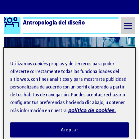
Logo Ágora
Antropología del diseño
Saltar al contenido
Semestre 20221 - Aula 1
PEC 4 -Compartir el diseño – Presentación
Utilizamos
cookies
propias y de terceros para poder
ofrecerte correctamente todas las funcionalidades del
Navegación de entradas
: PEC 4 – Compartir el diseño
: PEC
Anterior
Siguiente
sitio web, con fines analíticos y para mostrarte publicidad
personalizada de acuerdo con un perfil elaborado a partir
PEC 4 -Compartir el diseño – 
Publicado por
de tus hábitos de navegación. Puedes aceptar, rechazar o
Publicado por
Sergio Herraez Navarro
configurar tus preferencias haciendo clic abajo, u obtener
Visibilidad:
Fecha de publicación
en PEC 4 -Compartir el diseño – Pre
Pública
-
19 Ene 2023
-
1 comentario
más información en nuestra
política de cookies.
Hola compañeros, aquí os dejo la presentación que he
Aceptar
realizado para exponer a la Asociación de Jovenes